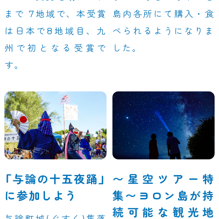
まで 7地域で、本受賞
島内各所にて購入・食
は日本で8地域目、九
べられるようになりま
州で初となる受賞で
した。
す。
「与論の十五夜踊」
〜星空ツアー特
に参加しよう
集〜ヨロン島が持
続可能な観光地
与論町城(ぐすく)集落