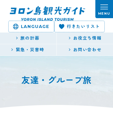
本文へスキップします。
MENU
LANGUAGE
行きたいリスト
ヨロン島
旅の計画
お役立ち情報
観光ガイ
緊急・災害時
お問い合わせ
ド | 鹿児
島県最南
友達・グループ旅
端の与論
島公式観
光サイト