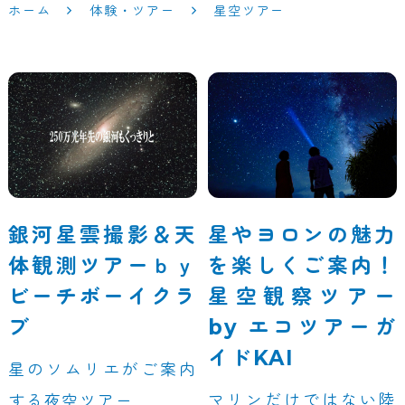
ホーム
体験・ツアー
星空ツアー
銀河星雲撮影＆天
星やヨロンの魅力
体観測ツアーｂｙ
を楽しくご案内！
ビーチボーイクラ
星空観察ツアー
ブ
by エコツアーガ
イドKAI
星のソムリエがご案内
マリンだけではない陸
する夜空ツアー