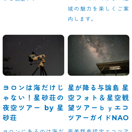
域の魅力を楽しくご案
内します。
ヨロンは海だけじ
星が降る与論島 星
ゃない！星砂荘の
空フォト＆星空観
夜空ツアー by 星
望ツアーｂｙエコ
砂荘
ツアーガイドNAO
ヨロンにあるのは海だ
奄美群島認定エコツア