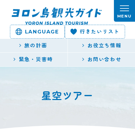
本文へスキップします。
MENU
LANGUAGE
行きたいリスト
ヨロン島
旅の計画
お役立ち情報
観光ガイ
緊急・災害時
お問い合わせ
ド | 鹿児
島県最南
星空ツアー
端の与論
島公式観
光サイト