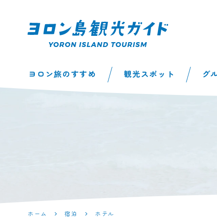
ヨロン島観光ガイ
ヨロン旅のすすめ
観光スポット
グ
ド | 鹿児島県最南
端の与論島公式観
光サイト
ホーム
宿泊
ホテル