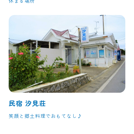
休まる場所
民宿 汐見荘
笑顔と郷土料理でおもてなし♪