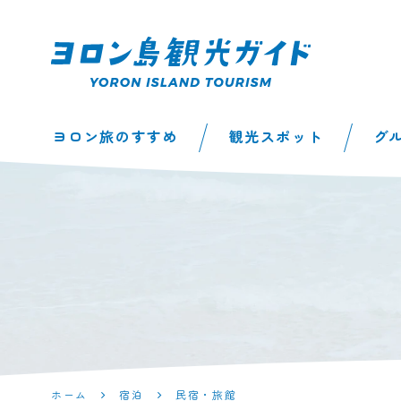
ヨロン島観光ガイ
ヨロン旅のすすめ
観光スポット
グ
ド | 鹿児島県最南
端の与論島公式観
光サイト
ホーム
宿泊
民宿・旅館