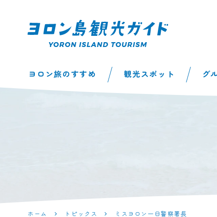
ヨロン島観光ガイ
ヨロン旅のすすめ
観光スポット
グ
ド | 鹿児島県最南
端の与論島公式観
光サイト
ホーム
トピックス
ミスヨロン一日警察署長