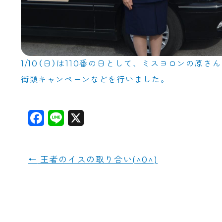
1/10（日）は110番の日として、ミスヨロンの
街頭キャンペーンなどを行いました。
F
L
X
a
i
c
n
←
王者のイスの取り合い(^0^)
e
e
b
o
o