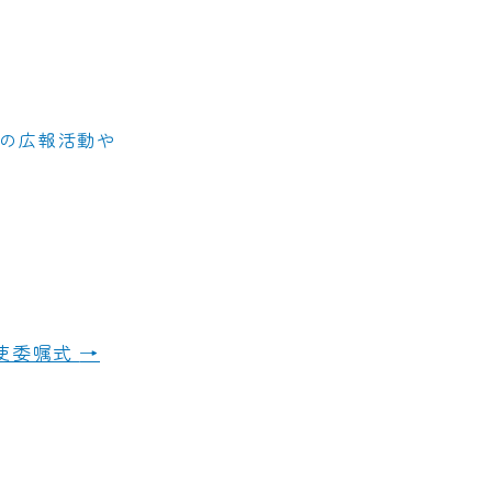
ての広報活動や
使委嘱式
→