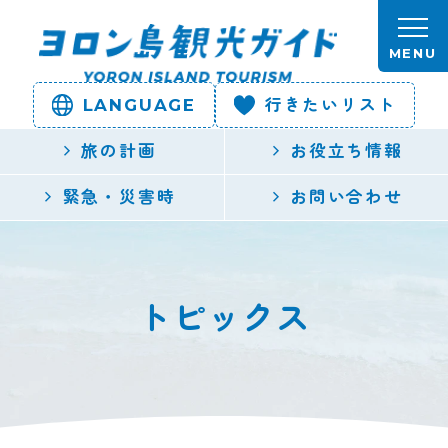
本文へスキップします。
MENU
LANGUAGE
行きたいリスト
ヨロン島
旅の計画
お役立ち情報
観光ガイ
緊急・災害時
お問い合わせ
ド | 鹿児
島県最南
トピックス
端の与論
島公式観
光サイト