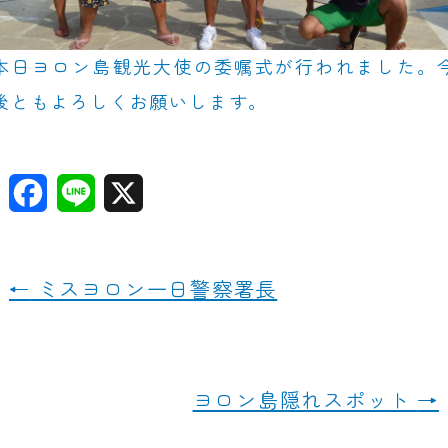
本日ヨロン島観光大使の委嘱式が行われました。
後ともよろしくお願いします。
F
Li
X
a
n
c
e
←
ミスヨロン一日警察署長
e
b
o
ヨロン島隠れスポット
→
o