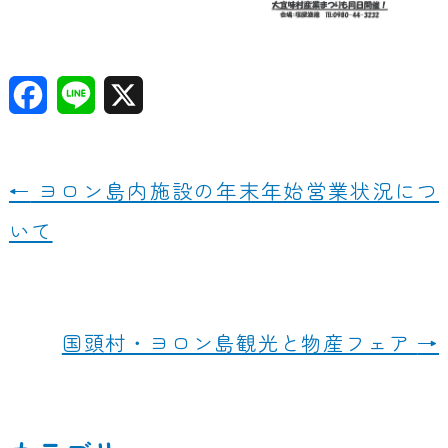
F
Li
X
a
n
c
e
←
ヨロン島内施設の年末年始営業状況につ
e
いて
b
o
o
国頭村・ヨロン島観光と物産フェア
→
k