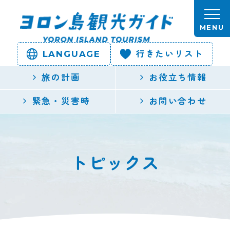
本文へスキップします。
MENU
LANGUAGE
行きたいリスト
ヨロン島
旅の計画
お役立ち情報
観光ガイ
緊急・災害時
お問い合わせ
ド | 鹿児
島県最南
トピックス
端の与論
島公式観
光サイト