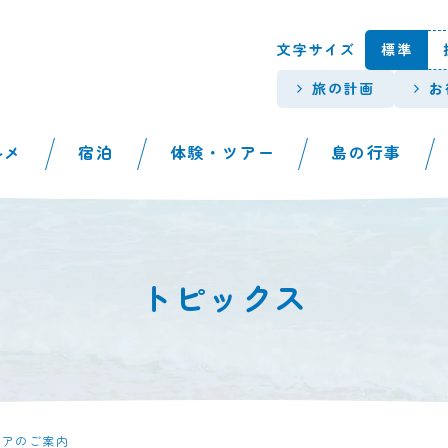
本文へスキップします。
文字サイズ
標準
旅の計画
お
ルメ
宿泊
体験・ツアー
島の行事
トピックス
ェアのご案内