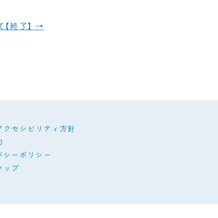
て【終了】
→
アクセシビリティ方針
約
バシーポリシー
マップ