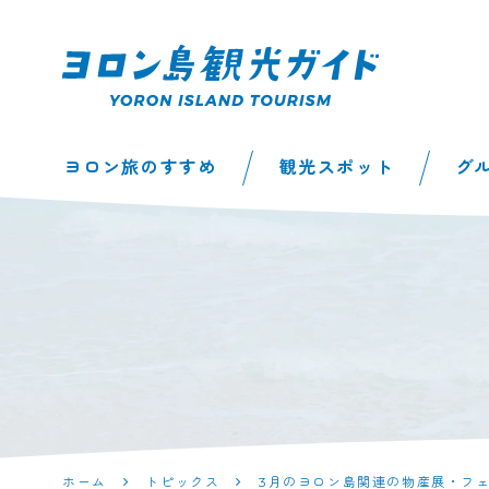
ヨロン島観光ガイ
ヨロン旅のすすめ
観光スポット
グ
ド | 鹿児島県最南
端の与論島公式観
光サイト
ホーム
トピックス
3月のヨロン島関連の物産展・フ