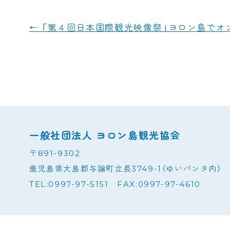
a
i
c
n
←
「第４回日本国際観光映像祭」ヨロン島でオ
e
e
b
o
o
k
一般社団法人 ヨロン島観光協会
〒891-9302
鹿児島県大島郡与論町立長3749-1（ゆいパンタ内）
TEL:0997-97-5151 FAX:0997-97-4610