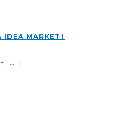
& IDEA MARKET」
ビル 1F