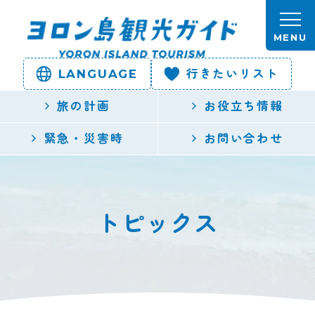
本文へスキップします。
MENU
LANGUAGE
行きたいリスト
ヨロン島
旅の計画
お役立ち情報
観光ガイ
緊急・災害時
お問い合わせ
ド | 鹿児
島県最南
トピックス
端の与論
島公式観
光サイト