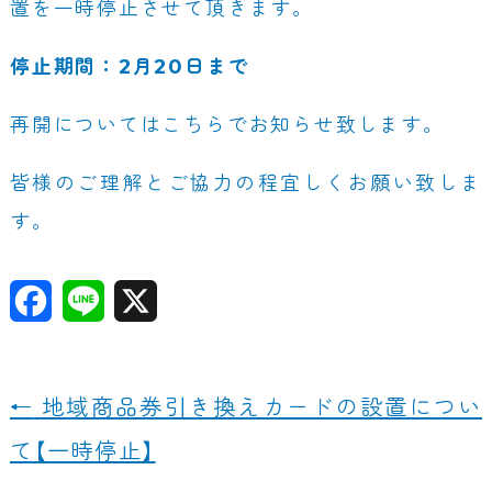
置を一時停止させて頂きます。
停止期間：2月20日まで
再開についてはこちらでお知らせ致します。
皆様のご理解とご協力の程宜しくお願い致しま
す。
F
Li
X
a
n
c
e
←
地域商品券引き換えカードの設置につい
e
て【一時停止】
b