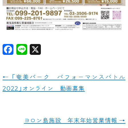
F
Li
X
a
n
c
e
←
「奄美パーク パフォーマンスバトル
e
2022」オンライン 動画募集
b
o
o
ヨロン島施設 年末年始営業情報
→
k