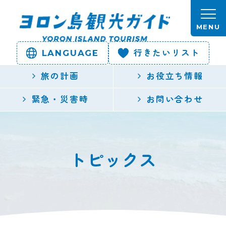
本文へスキップします。
MENU
LANGUAGE
行きたいリスト
ヨロン島
旅の計画
お役立ち情報
観光ガイ
緊急・災害時
お問い合わせ
ド | 鹿児
島県最南
トピックス
端の与論
島公式観
光サイト