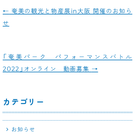
c
e
←
奄美の観光と物産展in大阪 開催のお知ら
e
せ
b
o
o
「奄美パーク パフォーマンスバトル
k
2022」オンライン 動画募集
→
カテゴリー
お知らせ