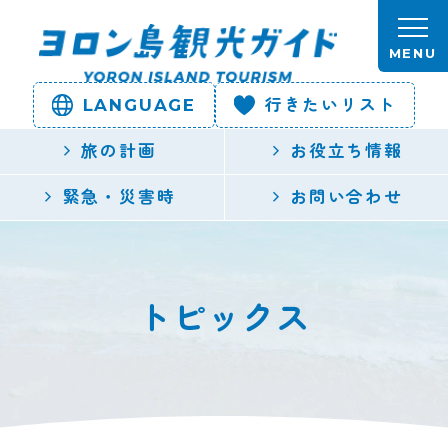
本文へスキップします。
MENU
LANGUAGE
行きたいリスト
ヨロン島
旅の計画
お役立ち情報
観光ガイ
緊急・災害時
お問い合わせ
ド | 鹿児
島県最南
トピックス
端の与論
島公式観
光サイト