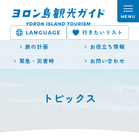
本文へスキップします。
MENU
LANGUAGE
行きたいリスト
ヨロン島
旅の計画
お役立ち情報
観光ガイ
緊急・災害時
お問い合わせ
ド | 鹿児
島県最南
トピックス
端の与論
島公式観
光サイト