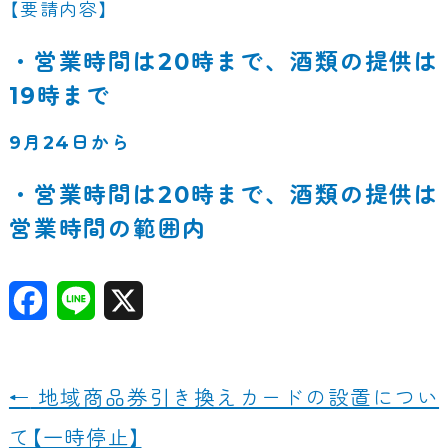
【要請内容】
・営業時間は20時まで、酒類の提供は
19時まで
9月24日から
・営業時間は20時まで、酒類の提供は
営業時間の範囲内
F
Li
X
a
n
c
e
←
地域商品券引き換えカードの設置につい
e
て【一時停止】