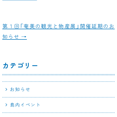
b
o
o
第１回「奄美の観光と物産展」開催延期のお
k
知らせ
→
カテゴリー
お知らせ
島内イベント