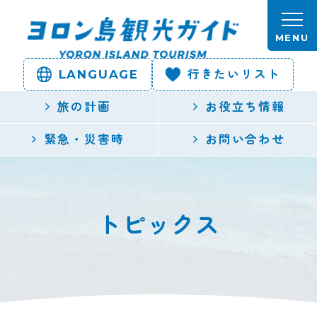
本文へスキップします。
MENU
LANGUAGE
行きたいリスト
ヨロン島
旅の計画
お役立ち情報
観光ガイ
緊急・災害時
お問い合わせ
ド | 鹿児
島県最南
トピックス
端の与論
島公式観
光サイト