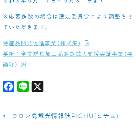
令和３年５月１７日～５月３１日まで
※応募多数の場合は選定委員会により調整させ
ていただきます。
特産品開発促進事業（様式集）
要綱：奄美群島加工品販路拡大支援実証事業（与
論町）
F
Li
X
a
n
c
e
←
ヨロン島観光情報誌PICHU(ピチュ)
e
b