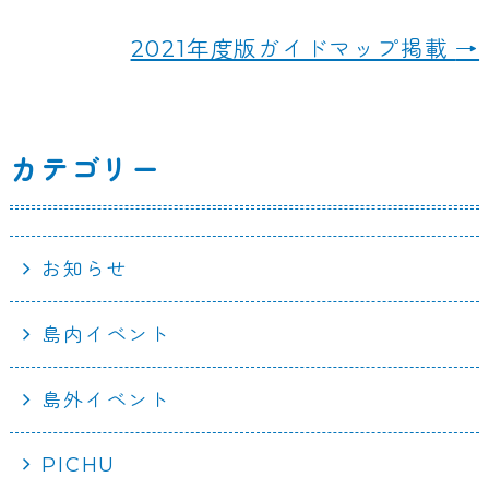
o
2021年度版ガイドマップ掲載
→
o
k
カテゴリー
お知らせ
島内イベント
島外イベント
PICHU