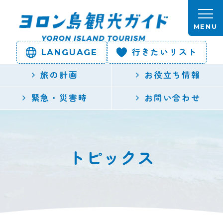
本文へスキップします。
MENU
LANGUAGE
行きたいリスト
ヨロン島
旅の計画
お役立ち情報
観光ガイ
緊急・災害時
お問い合わせ
ド | 鹿児
島県最南
トピックス
端の与論
島公式観
光サイト