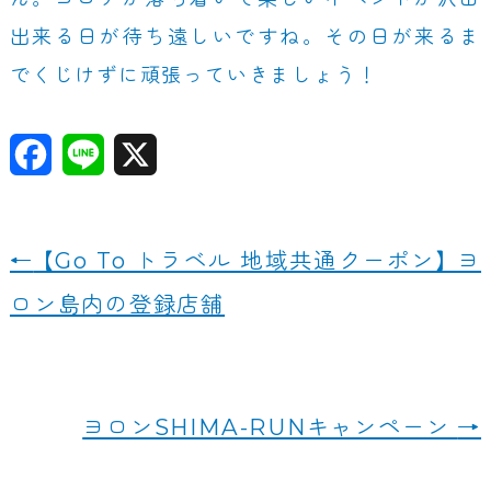
出来る日が待ち遠しいですね。その日が来るま
でくじけずに頑張っていきましょう！
F
Li
X
a
n
c
e
←
【Go To トラベル 地域共通クーポン】 ヨ
e
ロン島内の登録店舗
b
o
o
ヨロンSHIMA-RUNキャンペーン
→
k