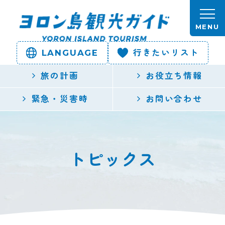
本文へスキップします。
MENU
LANGUAGE
行きたいリスト
ヨロン島
旅の計画
お役立ち情報
観光ガイ
緊急・災害時
お問い合わせ
ド | 鹿児
島県最南
トピックス
端の与論
島公式観
光サイト