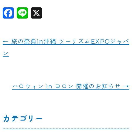
F
Li
X
a
n
c
e
←
旅の祭典in沖縄 ツーリズムEXPOジャパ
e
ン
b
o
o
ハロウィン in ヨロン 開催のお知らせ
→
k
カテゴリー