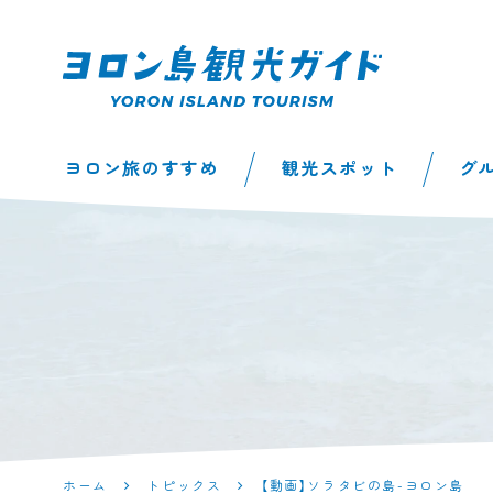
ヨロン島観光ガイ
ヨロン旅のすすめ
観光スポット
グ
ド | 鹿児島県最南
端の与論島公式観
光サイト
ホーム
トピックス
【動画】ソラタビの島-ヨロン島