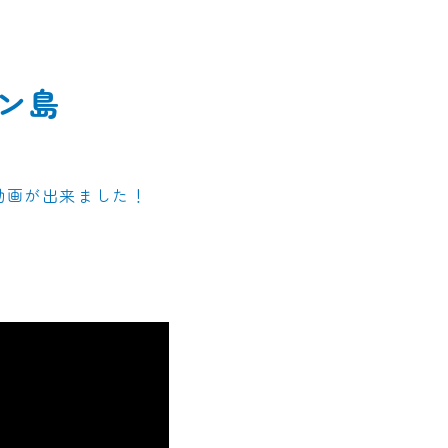
ロン島
島動画が出来ました！