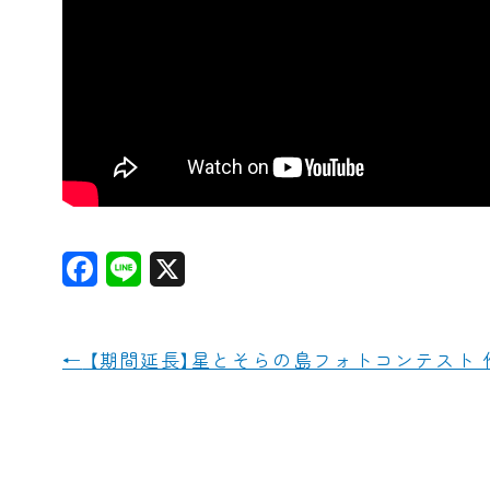
F
L
X
a
i
c
n
←
【期間延長】星とそらの島フォトコンテスト
e
e
b
o
o