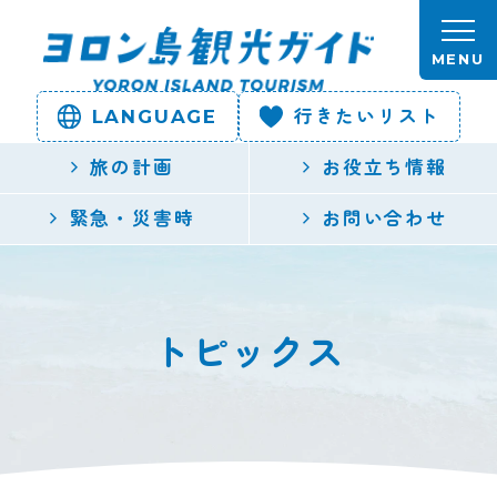
本文へスキップします。
MENU
LANGUAGE
行きたいリスト
ヨロン島
旅の計画
お役立ち情報
観光ガイ
緊急・災害時
お問い合わせ
ド | 鹿児
島県最南
トピックス
端の与論
島公式観
光サイト