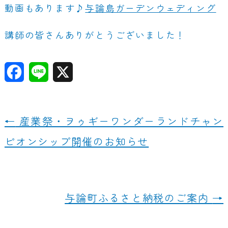
動画もあります♪
与論島ガーデンウェディング
講師の皆さんありがとうございました！
F
Li
X
a
n
c
e
←
産業祭・ヲゥギーワンダーランドチャン
e
ピオンシップ開催のお知らせ
b
o
o
与論町ふるさと納税のご案内
→
k