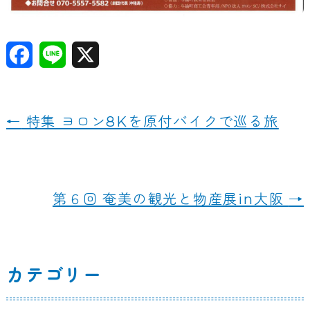
F
Li
X
a
n
c
e
←
特集 ヨロン8Kを原付バイクで巡る旅
e
b
o
第６回 奄美の観光と物産展in大阪
→
o
k
カテゴリー