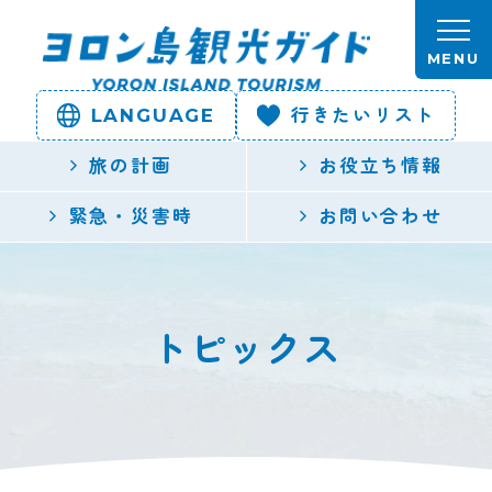
本文へスキップします。
MENU
LANGUAGE
行きたいリスト
ヨロン島
旅の計画
お役立ち情報
観光ガイ
緊急・災害時
お問い合わせ
ド | 鹿児
島県最南
トピックス
端の与論
島公式観
光サイト