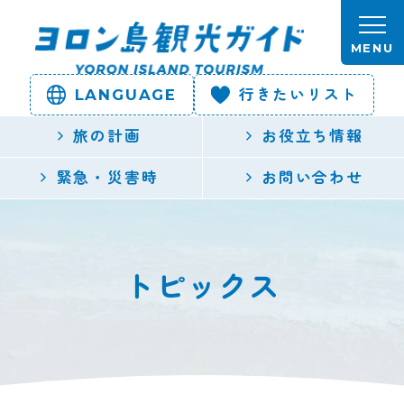
本文へスキップします。
MENU
LANGUAGE
行きたいリスト
ヨロン島
旅の計画
お役立ち情報
観光ガイ
緊急・災害時
お問い合わせ
ド | 鹿児
島県最南
トピックス
端の与論
島公式観
光サイト