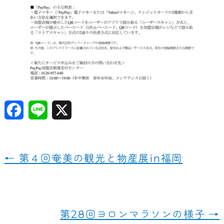
F
Li
X
a
n
c
e
←
第４回奄美の観光と物産展in福岡
e
b
o
第28回ヨロンマラソンの様子
→
o