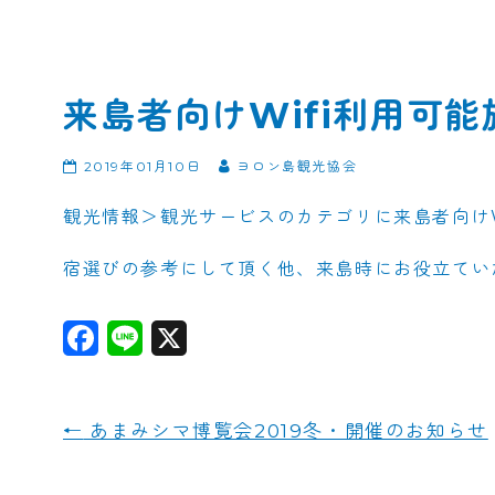
来島者向けWifi利用可
2019年01月10日
ヨロン島観光協会
観光情報＞観光サービスのカテゴリに来島者向けW
宿選びの参考にして頂く他、来島時にお役立てい
F
L
X
a
i
c
n
←
あまみシマ博覧会2019冬・開催のお知らせ
e
e
b