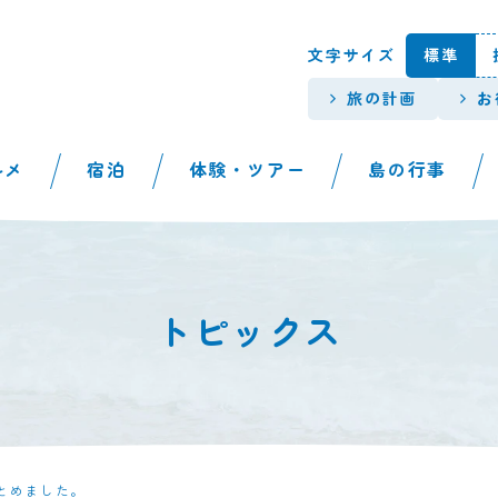
本文へスキップします。
文字サイズ
標準
旅の計画
お
ルメ
宿泊
体験・ツアー
島の行事
トピックス
まとめました。