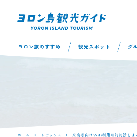
ヨロン島観光ガイ
ヨロン旅のすすめ
観光スポット
グ
ド | 鹿児島県最南
端の与論島公式観
光サイト
ホーム
トピックス
来島者向けWifi利用可能施設を