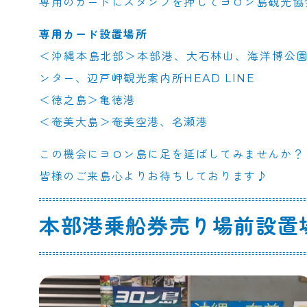
専用のカードにスタンプを押してヨロン島観光協
専用カード設置場所
＜沖縄本島北部＞本部港、大石林山、海洋博公
ンター、辺戸岬観光案内所HEAD LINE
＜徳之島＞亀徳港
＜奄美大島＞奄美空港、名瀬港
この機会にヨロン島に足を延ばしてみませんか？
皆様のご来島心よりお待ちしております♪
本部港乗船券売り場前設置