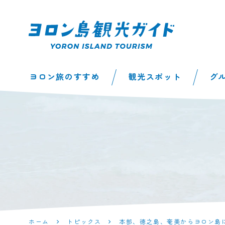
ヨロン島観光ガイ
ヨロン旅のすすめ
観光スポット
グ
ド | 鹿児島県最南
端の与論島公式観
光サイト
ホーム
トピックス
本部、徳之島、奄美からヨロン島