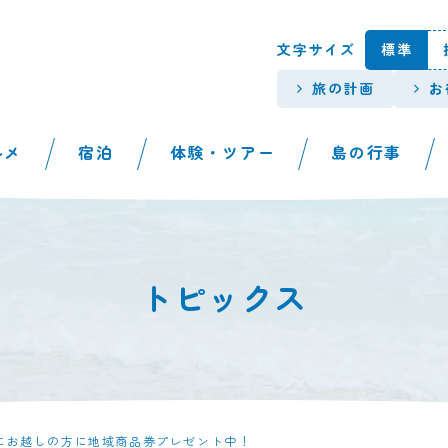
本文へスキップします。
文字サイズ
標準
旅の計画
お
ルメ
宿泊
体験・ツアー
島の行事
トピックス
にお越しの方に地域商品券プレゼント中！