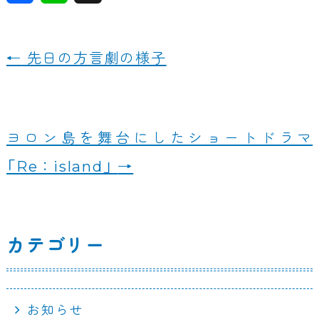
a
n
c
e
←
先日の方言劇の様子
e
b
o
ヨロン島を舞台にしたショートドラマ
o
「Re：island」
→
k
カテゴリー
お知らせ