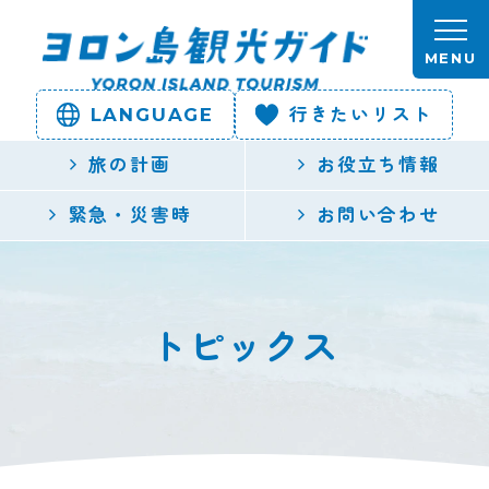
本文へスキップします。
MENU
LANGUAGE
行きたいリスト
ヨロン島
旅の計画
お役立ち情報
観光ガイ
緊急・災害時
お問い合わせ
ド | 鹿児
島県最南
トピックス
端の与論
島公式観
光サイト