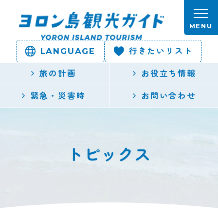
本文へスキップします。
MENU
LANGUAGE
行きたいリスト
ヨロン島
旅の計画
お役立ち情報
観光ガイ
緊急・災害時
お問い合わせ
ド | 鹿児
島県最南
トピックス
端の与論
島公式観
光サイト