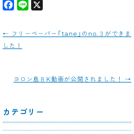
F
Li
X
a
n
c
e
←
フリーペーパー「tane」のno.３ができま
e
した！
b
o
o
ヨロン島８K動画が公開されました！
→
k
カテゴリー