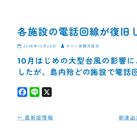
各施設の電話回線が復旧
2018年10月26日
ヨロン島観光協会
10月はじめの大型台風の影響
したが、島内殆どの施設で電話
F
L
X
a
i
c
n
←
最新宿情報
新津由
e
e
b