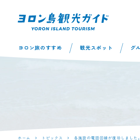
ヨロン島観光ガイ
ヨロン旅のすすめ
観光スポット
グ
ド | 鹿児島県最南
端の与論島公式観
光サイト
ホーム
トピックス
各施設の電話回線が復旧しました