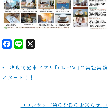
F
Li
X
a
n
c
e
←
次世代配車アプリ「CREW」の実証実験
e
スタート！！
b
o
o
ヨロンサンゴ祭の延期のお知らせ
→
k