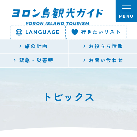
本文へスキップします。
MENU
LANGUAGE
行きたいリスト
ヨロン島
旅の計画
お役立ち情報
観光ガイ
緊急・災害時
お問い合わせ
ド | 鹿児
島県最南
トピックス
端の与論
島公式観
光サイト