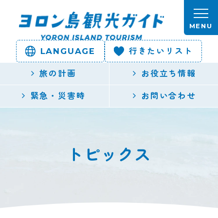
本文へスキップします。
MENU
LANGUAGE
行きたいリスト
ヨロン島
旅の計画
お役立ち情報
観光ガイ
緊急・災害時
お問い合わせ
ド | 鹿児
島県最南
トピックス
端の与論
島公式観
光サイト