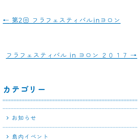
a
n
c
e
←
第2回 フラフェスティバルinヨロン
e
b
o
フラフェスティバル in ヨロン ２０１７
→
o
k
カテゴリー
お知らせ
島内イベント