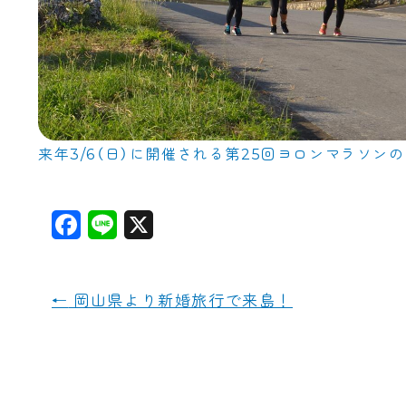
来年3/6（日）に開催される第25回ヨロンマラソ
F
L
X
a
i
c
n
←
岡山県より新婚旅行で来島！
e
e
b
o
o