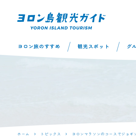
ヨロン島観光ガイ
ヨロン旅のすすめ
観光スポット
グ
ド | 鹿児島県最南
端の与論島公式観
光サイト
ホーム
トピックス
ヨロンマラソンのコースでジョギ