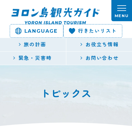
本文へスキップします。
MENU
LANGUAGE
行きたいリスト
ヨロン島
旅の計画
お役立ち情報
観光ガイ
緊急・災害時
お問い合わせ
ド | 鹿児
島県最南
トピックス
端の与論
島公式観
光サイト