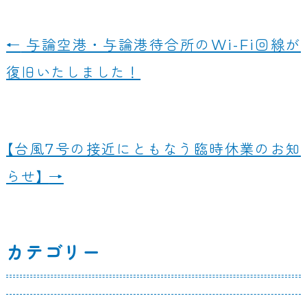
a
n
c
e
←
与論空港・与論港待合所のWi-Fi回線が
e
復旧いたしました！
b
o
o
【台風7号の接近にともなう臨時休業のお知
k
らせ】
→
カテゴリー