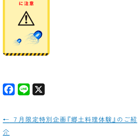
F
Li
X
a
n
c
e
←
７月限定特別企画『郷土料理体験』のご紹
e
介
b