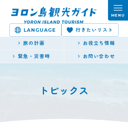
本文へスキップします。
MENU
LANGUAGE
行きたいリスト
ヨロン島
旅の計画
お役立ち情報
観光ガイ
緊急・災害時
お問い合わせ
ド | 鹿児
島県最南
トピックス
端の与論
島公式観
光サイト