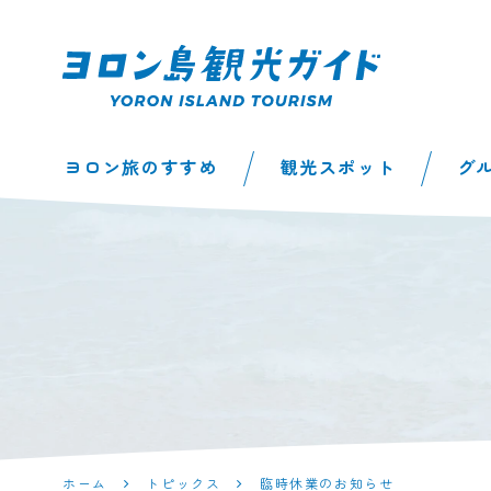
ヨロン島観光ガイ
ヨロン旅のすすめ
観光スポット
グ
ド | 鹿児島県最南
端の与論島公式観
光サイト
ホーム
トピックス
臨時休業のお知らせ