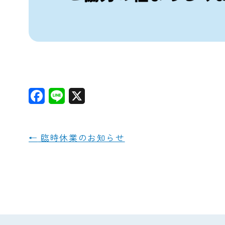
F
L
X
a
i
c
n
←
臨時休業のお知らせ
e
e
b
o
o
k