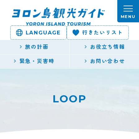
本文へスキップします。
MENU
LANGUAGE
行きたいリスト
ヨロン島
旅の計画
お役立ち情報
観光ガイ
緊急・災害時
お問い合わせ
ド | 鹿児
島県最南
LOOP
端の与論
島公式観
光サイト