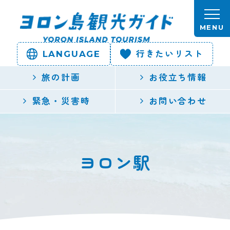
本文へスキップします。
MENU
LANGUAGE
行きたいリスト
ヨロン島
旅の計画
お役立ち情報
観光ガイ
緊急・災害時
お問い合わせ
ド | 鹿児
島県最南
ヨロン駅
端の与論
島公式観
光サイト