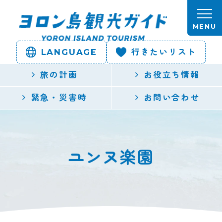
本文へスキップします。
MENU
LANGUAGE
行きたいリスト
ヨロン島
旅の計画
お役立ち情報
観光ガイ
緊急・災害時
お問い合わせ
ド | 鹿児
島県最南
ユンヌ楽園
端の与論
島公式観
光サイト