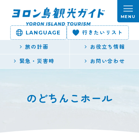
本文へスキップします。
MENU
LANGUAGE
行きたいリスト
ヨロン島
旅の計画
お役立ち情報
観光ガイ
緊急・災害時
お問い合わせ
ド | 鹿児
島県最南
のどちんこホール
端の与論
島公式観
光サイト