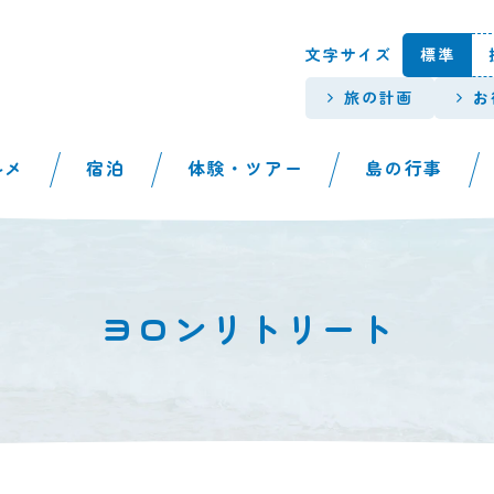
本文へスキップします。
文字サイズ
標準
旅の計画
お
ルメ
宿泊
体験・ツアー
島の行事
ヨロンリトリート