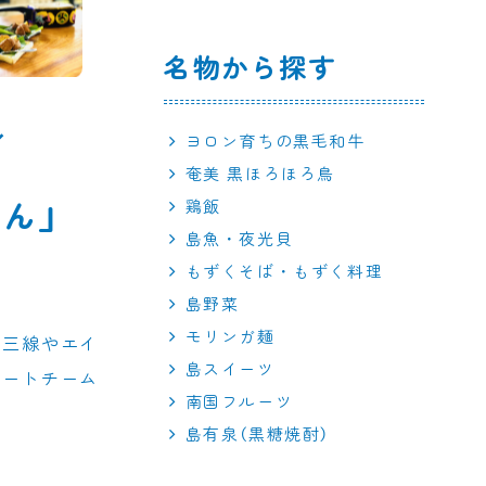
名物から探す
ヨロン育ちの黒毛和牛
奄美 黒ほろほろ鳥
鶏飯
ん」
島魚・夜光貝
もずくそば・もずく料理
島野菜
モリンガ麺
、三線やエイ
島スイーツ
リートチーム
南国フルーツ
島有泉（黒糖焼酎）