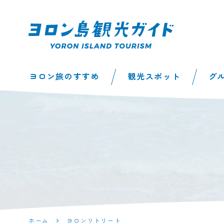
ヨロン島観光ガイ
ヨロン旅のすすめ
観光スポット
グ
ド | 鹿児島県最南
端の与論島公式観
光サイト
ホーム
ヨロンリトリート