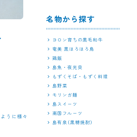
名物から探す
ヨロン育ちの黒毛和牛
奄美 黒ほろほろ鳥
鶏飯
島魚・夜光貝
もずくそば・もずく料理
島野菜
モリンガ麺
島スイーツ
南国フルーツ
るように様々
島有泉（黒糖焼酎）