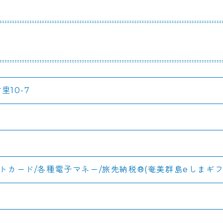
10-7
ジットカード/各種電子マネー/旅先納税®️(奄美群島eしまギフ