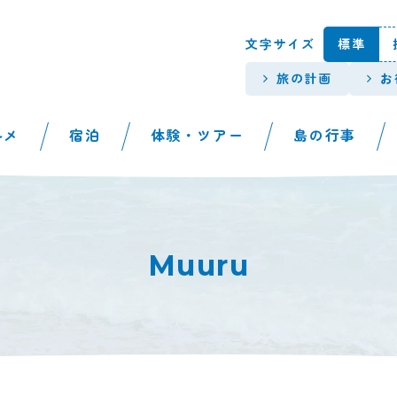
本文へスキップします。
文字サイズ
標準
旅の計画
お
ルメ
宿泊
体験・ツアー
島の行事
Muuru