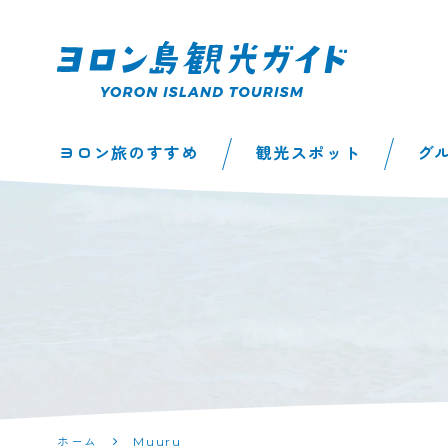
ヨロン島観光ガイ
ヨロン旅のすすめ
観光スポット
グ
ド | 鹿児島県最南
端の与論島公式観
光サイト
ホーム
Muuru