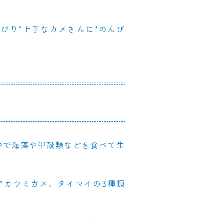
びり"上手なカメさんに"のんび
中で海藻や甲殻類などを食べて生
アカウミガメ、タイマイの3種類