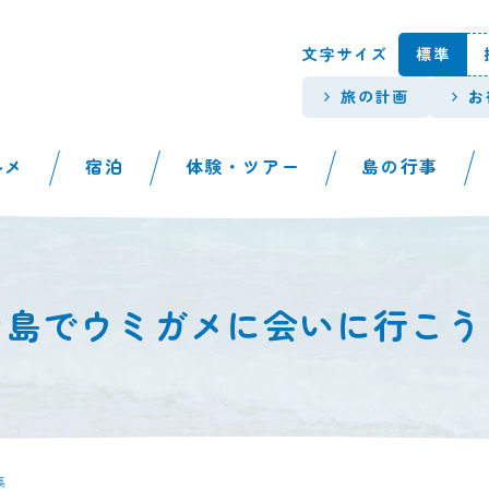
本文へスキップします。
文字サイズ
標準
旅の計画
お
ルメ
宿泊
体験・ツアー
島の行事
ン島でウミガメに会いに行こう
集