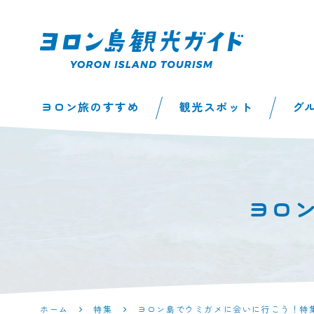
ヨロン島観光ガイ
ヨロン旅のすすめ
観光スポット
グ
ド | 鹿児島県最南
端の与論島公式観
光サイト
ヨロ
ホーム
特集
ヨロン島でウミガメに会いに行こう！特