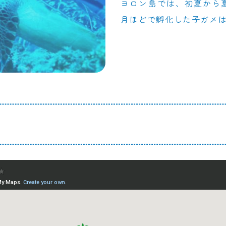
ヨロン島では、初夏から
月ほどで孵化した子ガメ