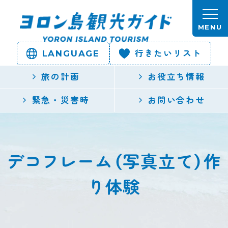
本文へスキップします。
MENU
LANGUAGE
行きたいリスト
ヨロン島
旅の計画
お役立ち情報
観光ガイ
緊急・災害時
お問い合わせ
ド | 鹿児
島県最南
デコフレーム（写真立て）作
端の与論
り体験
島公式観
光サイト