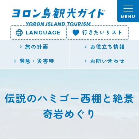
本文へスキップします。
MENU
LANGUAGE
行きたいリスト
ヨロン島
旅の計画
お役立ち情報
観光ガイ
緊急・災害時
お問い合わせ
ド | 鹿児
島県最南
伝説のハミゴー西棚と絶景
端の与論
奇岩めぐり
島公式観
光サイト