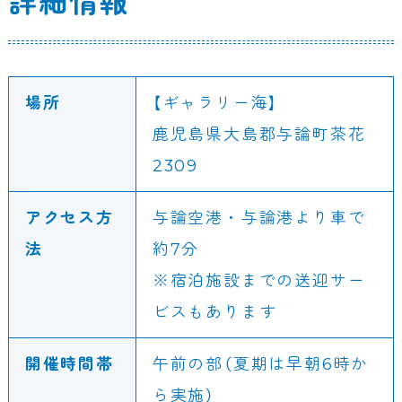
詳細情報
場所
【ギャラリー海】
鹿児島県大島郡与論町茶花
2309
アクセス方
与論空港・与論港より車で
法
約7分
※宿泊施設までの送迎サー
ビスもあります
開催時間帯
午前の部（夏期は早朝6時か
ら実施）